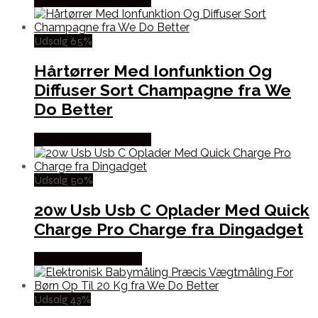
Købes hos Wedobetter
Udsalg 65%
Hårtørrer Med Ionfunktion Og
Diffuser Sort Champagne fra We
Do Better
Købes hos Wedobetter
Udsalg 50%
20w Usb Usb C Oplader Med Quick
Charge Pro Charge fra Dingadget
Købes hos Dingadget
Udsalg 43%