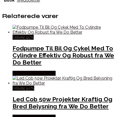
Butik
Wedobetter
Relaterede varer
Udsalg 45%
Fodpumpe Til Bil Og Cykel Med To
Cylindre Effektiv Og Robust fra We
Do Better
Købes hos Wedobetter
Udsalg 50%
Led Cob 50w Projektør Kraftig Og
Bred Belysning fra We Do Better