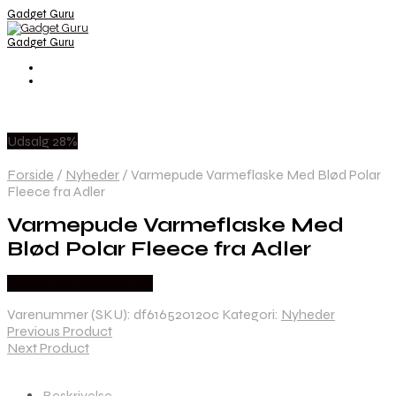
Gadget Guru
Gadget Guru
Udsalg 28%
Forside
/
Nyheder
/
Varmepude Varmeflaske Med Blød Polar
Fleece fra Adler
Varmepude Varmeflaske Med
Blød Polar Fleece fra Adler
Købes hos Wedobetter
Varenummer (SKU):
df616520120c
Kategori:
Nyheder
Previous Product
Next Product
Beskrivelse