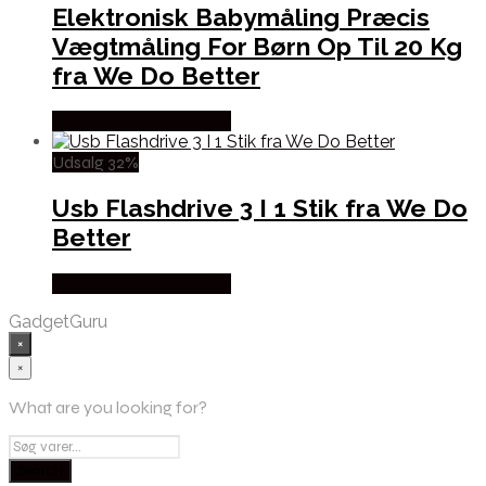
Elektronisk Babymåling Præcis
Vægtmåling For Børn Op Til 20 Kg
fra We Do Better
Købes hos Wedobetter
Udsalg 32%
Usb Flashdrive 3 I 1 Stik fra We Do
Better
Købes hos Wedobetter
GadgetGuru
×
×
What are you looking for?