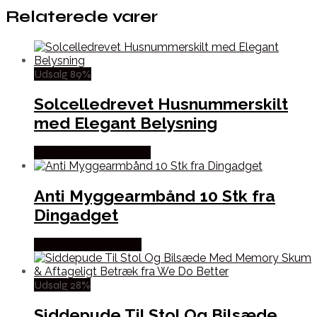
Relaterede varer
Udsalg 89%
Solcelledrevet Husnummerskilt
med Elegant Belysning
Købes hos Wedobetter
Anti Myggearmbånd 10 Stk fra
Dingadget
Købes hos Dingadget
Udsalg 28%
Siddepude Til Stol Og Bilsæde