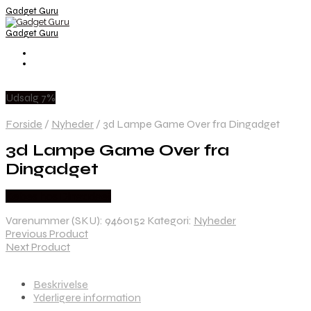
Gadget Guru
Gadget Guru
Udsalg 7%
Forside
/
Nyheder
/
3d Lampe Game Over fra Dingadget
3d Lampe Game Over fra
Dingadget
Købes hos Dingadget
Varenummer (SKU):
9460152
Kategori:
Nyheder
Previous Product
Next Product
Beskrivelse
Yderligere information