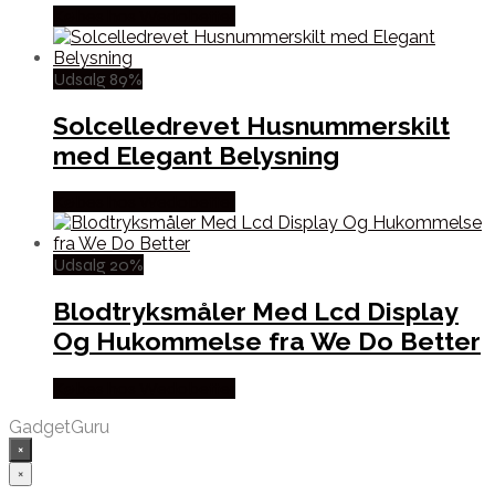
Købes hos Wedobetter
Udsalg 89%
Solcelledrevet Husnummerskilt
med Elegant Belysning
Købes hos Wedobetter
Udsalg 20%
Blodtryksmåler Med Lcd Display
Og Hukommelse fra We Do Better
Købes hos Wedobetter
GadgetGuru
×
×