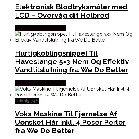
Elektronisk Blodtryksmåler med
LCD – Overvåg dit Helbred
Købes hos Wedobetter
Hurtigkoblingsnippel Til
Haveslange 5×3 Nem Og Effektiv
Vandtilslutning fra We Do Better
Købes hos Wedobetter
Udsalg 74%
Voks Maskine Til Fjernelse Af
Uønsket Hår Inkl. 4 Poser Perler
fra We Do Better