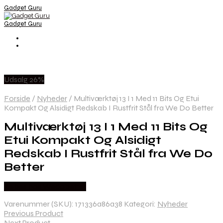
Gadget Guru
Gadget Guru
Udsalg 26%
Forside
/
Nyheder
/
Multiværktøj 13 I 1 Med 11 Bits Og Etui
Kompakt Og Alsidigt Redskab I Rustfrit Stål fra We Do Better
Multiværktøj 13 I 1 Med 11 Bits Og
Etui Kompakt Og Alsidigt
Redskab I Rustfrit Stål fra We Do
Better
Købes hos Wedobetter
Varenummer (SKU):
171336a86a38
Kategori:
Nyheder
Previous Product
Next Product