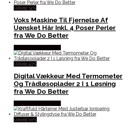
Udsalg 74%
Voks Maskine Til Fjernelse Af
Uønsket Hår Inkl. 4 Poser Perler
fra We Do Better
Købes hos Wedobetter
Udsalg 43%
Digital Vækkeur Med Termometer
Og Trådløsoplader 2 I 1 Løsning
fra We Do Better
Købes hos Wedobetter
Udsalg 29%