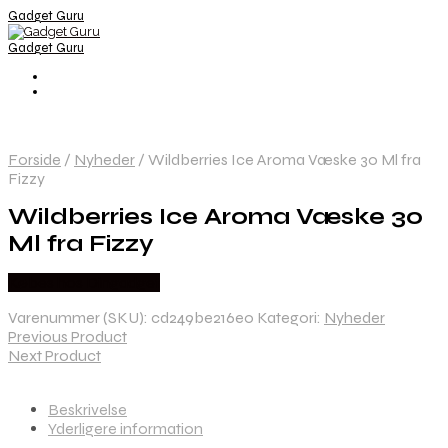
Gadget Guru
Gadget Guru
Forside
/
Nyheder
/
Wildberries Ice Aroma Væske 30 Ml fra
Fizzy
Wildberries Ice Aroma Væske 30
Ml fra Fizzy
Købes hos Dingadget
Varenummer (SKU):
cd249be216e0
Kategori:
Nyheder
Previous Product
Next Product
Beskrivelse
Yderligere information