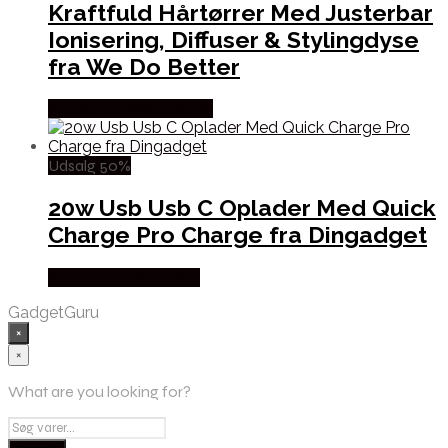
Kraftfuld Hårtørrer Med Justerbar
Ionisering, Diffuser & Stylingdyse
fra We Do Better
Købes hos Wedobetter
Udsalg 50%
20w Usb Usb C Oplader Med Quick
Charge Pro Charge fra Dingadget
Købes hos Dingadget
GadgetGuru
×
×
What are you looking for?