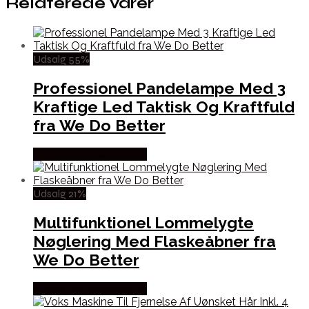
Relaterede varer
Udsalg 55%
Professionel Pandelampe Med 3
Kraftige Led Taktisk Og Kraftfuld
fra We Do Better
Købes hos Wedobetter
Udsalg 21%
Multifunktionel Lommelygte
Nøglering Med Flaskeåbner fra
We Do Better
Købes hos Wedobetter