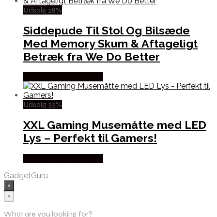
Udsalg 28%
Siddepude Til Stol Og Bilsæde
Med Memory Skum & Aftageligt
Betræk fra We Do Better
Købes hos Wedobetter
Udsalg 33%
XXL Gaming Musemåtte med LED
Lys – Perfekt til Gamers!
Købes hos Wedobetter
GadgetGuru
×
×
What are you looking for?