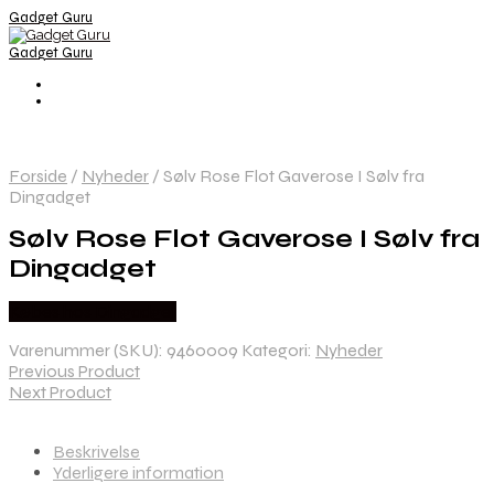
Gadget Guru
Gadget Guru
Forside
/
Nyheder
/
Sølv Rose Flot Gaverose I Sølv fra
Dingadget
Sølv Rose Flot Gaverose I Sølv fra
Dingadget
Købes hos Dingadget
Varenummer (SKU):
9460009
Kategori:
Nyheder
Previous Product
Next Product
Beskrivelse
Yderligere information