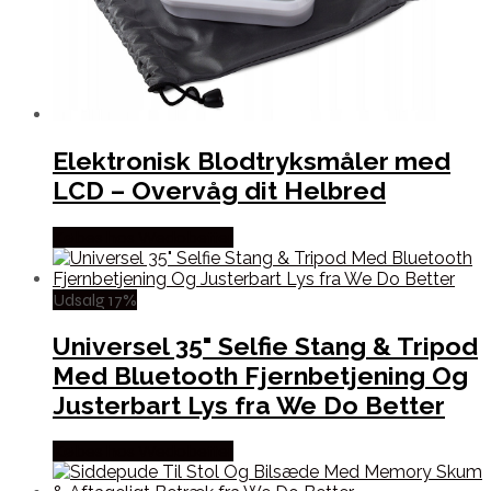
Elektronisk Blodtryksmåler med
LCD – Overvåg dit Helbred
Købes hos Wedobetter
Udsalg 17%
Universel 35" Selfie Stang & Tripod
Med Bluetooth Fjernbetjening Og
Justerbart Lys fra We Do Better
Købes hos Wedobetter