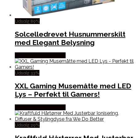
Udsalg 89%
Solcelledrevet Husnummerskilt
med Elegant Belysning
Købes hos Wedobetter
Udsalg 33%
XXL Gaming Musemåtte med LED
Lys – Perfekt til Gamers!
Købes hos Wedobetter
Udsalg 29%
Kraftfuld Hårtørrer Med Justerbar