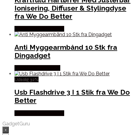
Ionisering, Diffuser & Stylingdyse
fra We Do Better
Købes hos Wedobetter
Anti Myggearmbånd 10 Stk fra
Dingadget
Købes hos Dingadget
Udsalg 32%
Usb Flashdrive 3 I 1 Stik fra We Do
Better
Købes hos Wedobetter
GadgetGuru
×