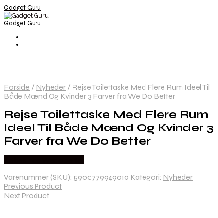
Gadget Guru
Gadget Guru
Forside
/
Nyheder
/
Rejse Toilettaske Med Flere Rum Ideel Til
Både Mænd Og Kvinder 3 Farver fra We Do Better
Rejse Toilettaske Med Flere Rum
Ideel Til Både Mænd Og Kvinder 3
Farver fra We Do Better
Købes hos Wedobetter
Varenummer (SKU):
5900779949010
Kategori:
Nyheder
Previous Product
Next Product