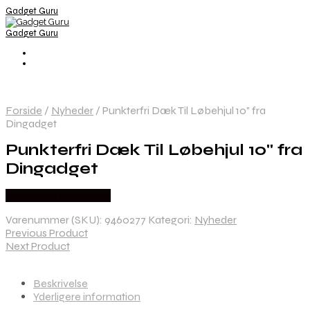
Gadget Guru
Gadget Guru
Forside
/
Nyheder
/
Punkterfri Dæk Til Løbehjul 10" fra
Dingadget
Punkterfri Dæk Til Løbehjul 10" fra
Dingadget
Købes hos Dingadget
Varenummer (SKU):
9460277
Kategori:
Nyheder
Previous Product
Next Product
Beskrivelse
Yderligere information