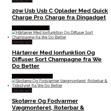
Udsalg 50%
20w Usb Usb C Oplader Med Quick
Charge Pro Charge fra Dingadget
Købes hos Dingadget
Udsalg 65%
Hårtørrer Med Ionfunktion Og
Diffuser Sort Champagne fra We
Do Better
Købes hos Wedobetter
Udsalg 39%
Skotørre Og Fodvarmer
Vægmonteret, Roterbar &