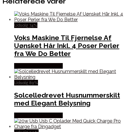
Relaterede varer
Udsalg 74%
Voks Maskine Til Fjernelse Af
Uønsket Hår Inkl. 4 Poser Perler
fra We Do Better
Købes hos Wedobetter
Udsalg 89%
Solcelledrevet Husnummerskilt
med Elegant Belysning
Købes hos Wedobetter