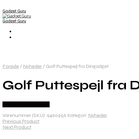
Gadget Guru
Gadget Guru
Forside
/
Nyheder
/
Golf Puttespejl fra Dingadget
Golf Puttespejl fra
Købes hos Dingadget
Varenummer (SKU):
9460956
Kategori:
Nyheder
Previous Product
Next Product