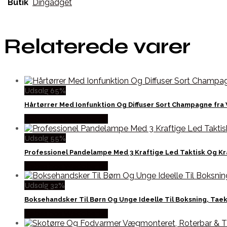
Butik
Dingadget
Relaterede varer
Udsalg 65%
Hårtørrer Med Ionfunktion Og Diffuser Sort Champagne fra
Købes hos Wedobetter
Udsalg 55%
Professionel Pandelampe Med 3 Kraftige Led Taktisk Og Kr
Købes hos Wedobetter
Udsalg 32%
Boksehandsker Til Børn Og Unge Ideelle Til Boksning, Tae
Købes hos Wedobetter