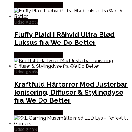
Købes hos Wedobetter
Udsalg 20%
Fluffy Plaid I Råhvid Ultra Blød
Luksus fra We Do Better
Købes hos Wedobetter
Udsalg 29%
Kraftfuld Hårtørrer Med Justerbar
Ionisering, Diffuser & Stylingdyse
fra We Do Better
Købes hos Wedobetter
Udsalg 33%