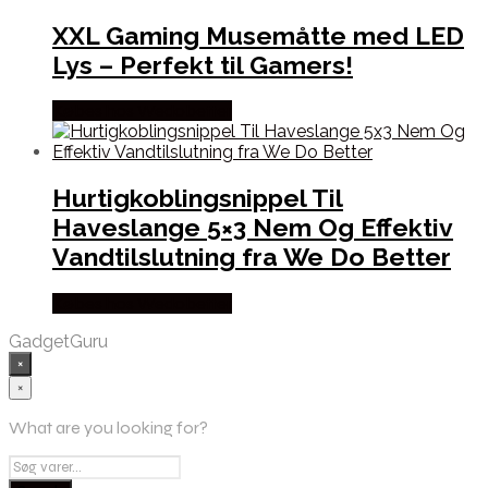
XXL Gaming Musemåtte med LED
Lys – Perfekt til Gamers!
Købes hos Wedobetter
Hurtigkoblingsnippel Til
Haveslange 5×3 Nem Og Effektiv
Vandtilslutning fra We Do Better
Købes hos Wedobetter
GadgetGuru
×
×
What are you looking for?