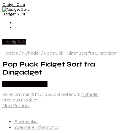
Gadget Guru
Gadget Guru
Udsalg 87%
Forside
/
Nyheder
/
Pop Puck Fidget Sort fra Dingadget
Pop Puck Fidget Sort fra
Dingadget
Købes hos Dingadget
Varenummer (SKU):
9461281
Kategori:
Nyheder
Previous Product
Next Product
Beskrivelse
Yderligere information