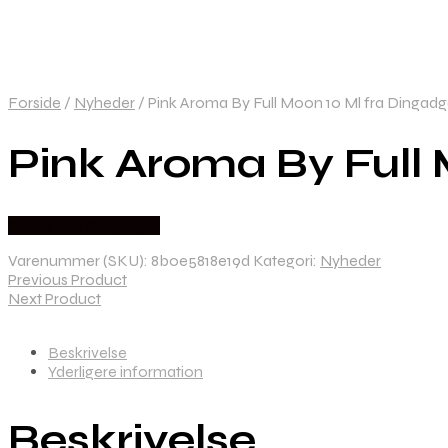
Forside
/
Nyheder
/
Pink Aroma By Full Moon 10 Ml fra Dingadg
Pink Aroma By Full 
Købes hos Dingadget
Varenummer (SKU):
8b0e5818e19d
Kategori:
Nyheder
Previous Product
Next Product
Beskrivelse
Yderligere information
Beskrivelse