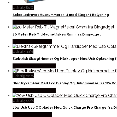
Udsalg 89%
Solcelledrevet Husnummerskilt med Elegant Belysning
Købes hos Wedobetter
20 Meter Reb Til Magnetfiskeri 8mm fra Dingadget
Købes hos Dingadget
Udsalg 33%
Elektrisk Skægtrimmer Og Hårklipper Med Usb Opladning f
Købes hos Wedobetter
Udsalg 20%
Blodtryksmåler Med Lcd Display Og Hukommelse fra We Do
Købes hos Wedobetter
Udsalg 50%
20w Usb Usb C Oplader Med Quick Charge Pro Charge fra D
Købes hos Dingadget