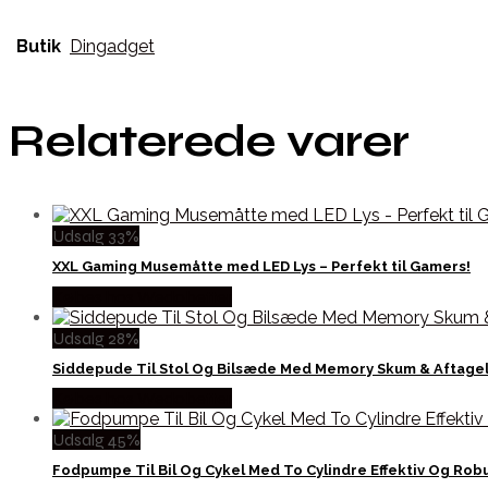
Butik
Dingadget
Relaterede varer
Udsalg 33%
XXL Gaming Musemåtte med LED Lys – Perfekt til Gamers!
Købes hos Wedobetter
Udsalg 28%
Siddepude Til Stol Og Bilsæde Med Memory Skum & Aftagel
Købes hos Wedobetter
Udsalg 45%
Fodpumpe Til Bil Og Cykel Med To Cylindre Effektiv Og Rob