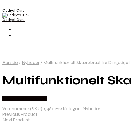
Gadget Guru
Gadget Guru
Forside
/
Nyheder
/
Multifunktionelt Skærebræt fra Dingadget
Multifunktionelt S
Købes hos Dingadget
Varenummer (SKU):
9460229
Kategori:
Nyheder
Previous Product
Next Product