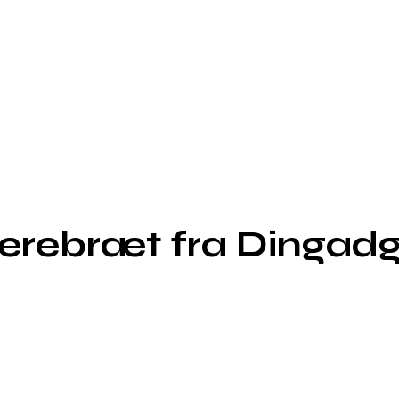
kærebræt fra Dingad