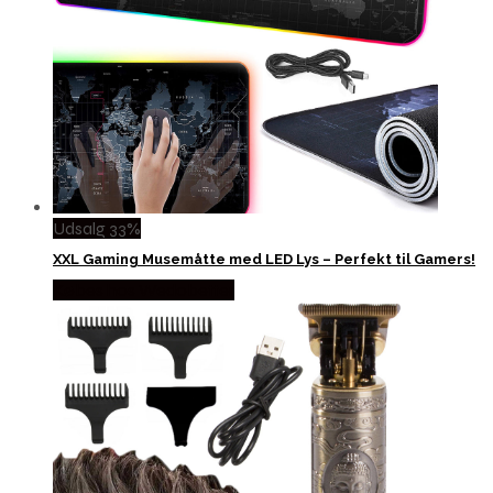
Udsalg 33%
XXL Gaming Musemåtte med LED Lys – Perfekt til Gamers!
Købes hos Wedobetter