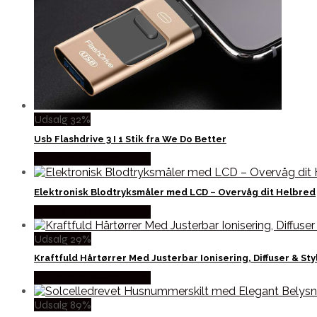
Udsalg 32%
Usb Flashdrive 3 I 1 Stik fra We Do Better
Købes hos Wedobetter
Elektronisk Blodtryksmåler med LCD – Overvåg dit Helbred
Købes hos Wedobetter
Udsalg 29%
Kraftfuld Hårtørrer Med Justerbar Ionisering, Diffuser & St
Købes hos Wedobetter
Udsalg 89%