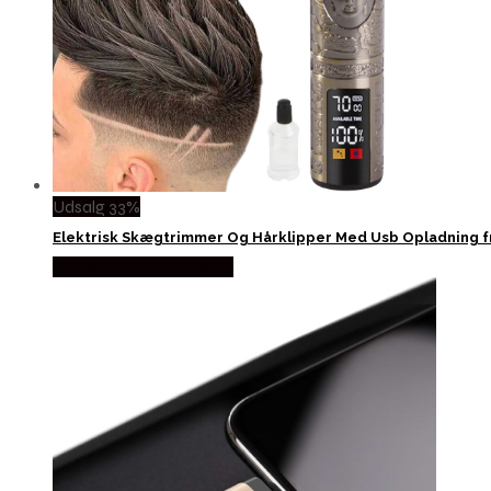
Udsalg 33%
Elektrisk Skægtrimmer Og Hårklipper Med Usb Opladning f
Købes hos Wedobetter