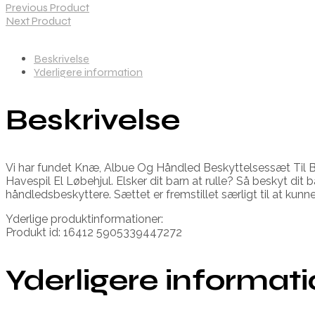
Previous Product
Next Product
Beskrivelse
Yderligere information
Beskrivelse
Vi har fundet Knæ, Albue Og Håndled Beskyttelsessæt Til 
Havespil El Løbehjul. Elsker dit barn at rulle? Så beskyt d
håndledsbeskyttere. Sættet er fremstillet særligt til at kunn
Yderlige produktinformationer:
Produkt id: 16412 5905339447272
Yderligere informat