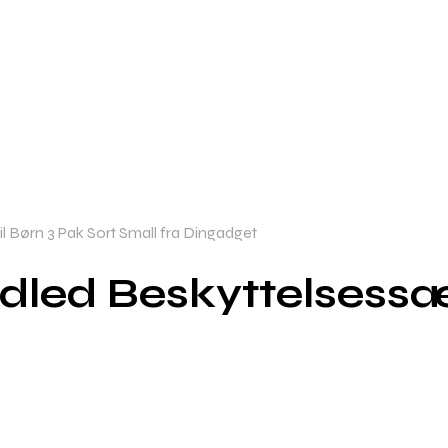
 Børn 3 Pak Sort Small fra Dingadget
led Beskyttelsessæt 