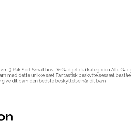
Børn 3 Pak Sort Small hos DinGadget.dk i kategorien Alle G
it barn med dette unikke sæt Fantastisk beskyttelsessæt best
e give dit barn den bedste beskyttelse når dit barn
ion