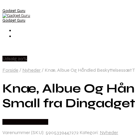
Gadget Guru
Gadget Guru
Udsalg 20%
Forside
/
Nyheder
/
Knæ, Albue Og Håndled Beskyttelsessæt Til
Knæ, Albue Og Hånd
Small fra Dingadget
Købes hos Dingadget
Varenummer (SKU):
5905339447272
Kategori:
Nyheder