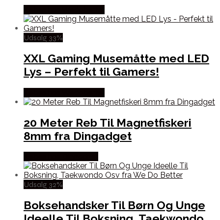
Købes hos Wedobetter
Udsalg 33%
XXL Gaming Musemåtte med LED
Lys – Perfekt til Gamers!
Købes hos Wedobetter
20 Meter Reb Til Magnetfiskeri
8mm fra Dingadget
Købes hos Dingadget
Udsalg 32%
Boksehandsker Til Børn Og Unge
Ideelle Til Boksning, Taekwondo