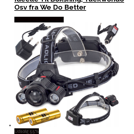
Osv fra We Do Better
Købes hos Wedobetter
Udsalg 55%