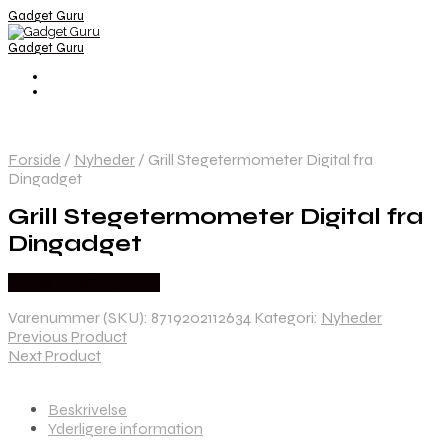
Gadget Guru
Gadget Guru
Forside
/
Nyheder
/
Grill Stegetermometer Digital fra
Dingadget
Grill Stegetermometer Digital fra
Dingadget
Købes hos Dingadget
Varenummer (SKU):
8719202112634
Kategori:
Nyheder
Previous Product
Next Product
Beskrivelse
Yderligere information