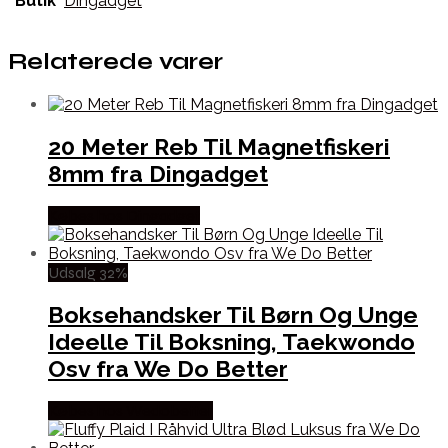
Butik
Dingadget
Relaterede varer
20 Meter Reb Til Magnetfiskeri
8mm fra Dingadget
Købes hos Dingadget
Udsalg 32%
Boksehandsker Til Børn Og Unge
Ideelle Til Boksning, Taekwondo
Osv fra We Do Better
Købes hos Wedobetter