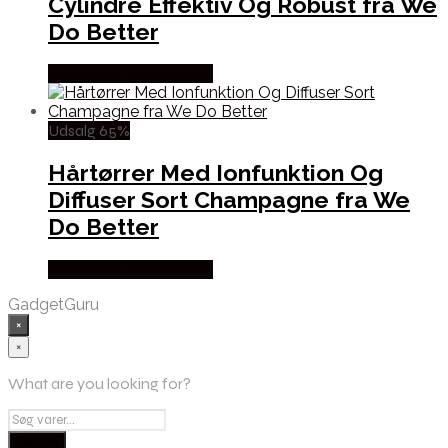
Cylindre Effektiv Og Robust fra We
Do Better
Købes hos Wedobetter
Udsalg 65%
Hårtørrer Med Ionfunktion Og
Diffuser Sort Champagne fra We
Do Better
Købes hos Wedobetter
GadgetGuru
×
×
What are you looking for?