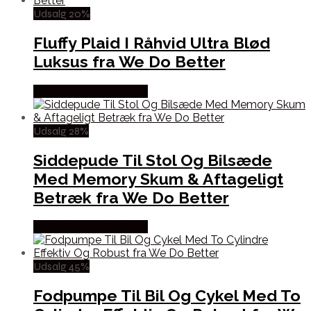
Udsalg 20%
Fluffy Plaid I Råhvid Ultra Blød
Luksus fra We Do Better
Købes hos Wedobetter
Udsalg 28%
Siddepude Til Stol Og Bilsæde
Med Memory Skum & Aftageligt
Betræk fra We Do Better
Købes hos Wedobetter
Udsalg 45%
Fodpumpe Til Bil Og Cykel Med To