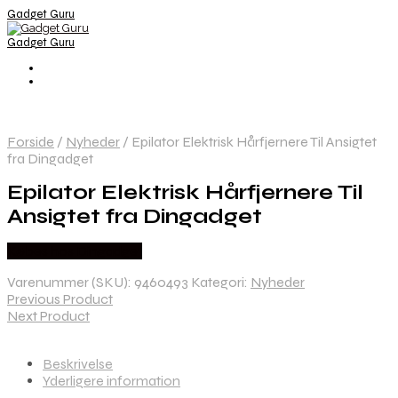
Gadget Guru
Gadget Guru
Forside
/
Nyheder
/
Epilator Elektrisk Hårfjernere Til Ansigtet
fra Dingadget
Epilator Elektrisk Hårfjernere Til
Ansigtet fra Dingadget
Købes hos Dingadget
Varenummer (SKU):
9460493
Kategori:
Nyheder
Previous Product
Next Product
Beskrivelse
Yderligere information