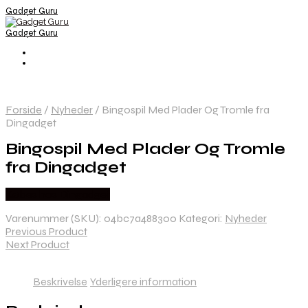
Gadget Guru
Gadget Guru
Forside
/
Nyheder
/
Bingospil Med Plader Og Tromle fra
Dingadget
Bingospil Med Plader Og Tromle
fra Dingadget
Købes hos Dingadget
Varenummer (SKU):
04bc7a488300
Kategori:
Nyheder
Previous Product
Next Product
Beskrivelse
Yderligere information