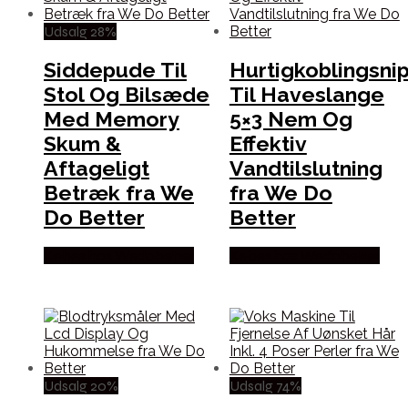
Udsalg 28%
Siddepude Til
Hurtigkoblingsni
Stol Og Bilsæde
Til Haveslange
Med Memory
5×3 Nem Og
Skum &
Effektiv
Aftageligt
Vandtilslutning
Betræk fra We
fra We Do
Do Better
Better
Købes hos Wedobetter
Købes hos Wedobetter
Udsalg 20%
Udsalg 74%