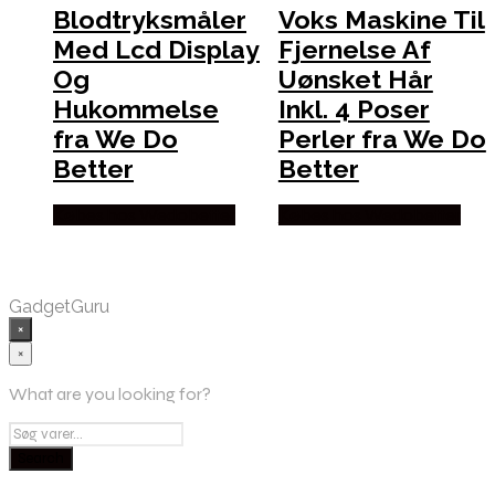
Blodtryksmåler
Voks Maskine Til
Med Lcd Display
Fjernelse Af
Og
Uønsket Hår
Hukommelse
Inkl. 4 Poser
fra We Do
Perler fra We Do
Better
Better
Købes hos Wedobetter
Købes hos Wedobetter
GadgetGuru
×
×
What are you looking for?