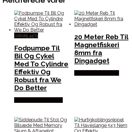
Relaterede varer
Udsalg 45%
20 Meter Reb Til
Magnetfiskeri
Fodpumpe Til
8mm fra
Bil Og Cykel
Dingadget
Med To Cylindre
Effektiv Og
Købes hos Dingadget
Robust fra We
Do Better
Købes hos Wedobetter