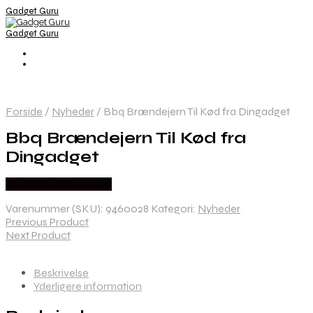
Gadget Guru
Gadget Guru
Forside
/
Nyheder
/
Bbq Brændejern Til Kød fra Dingadget
Bbq Brændejern Til Kød fra
Dingadget
Købes hos Dingadget
Varenummer (SKU):
9460028
Kategori:
Nyheder
Previous Product
Next Product
Beskrivelse
Yderligere information