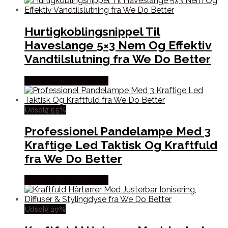
Hurtigkoblingsnippel Til
Haveslange 5×3 Nem Og Effektiv
Vandtilslutning fra We Do Better
Købes hos Wedobetter
Udsalg 55%
Professionel Pandelampe Med 3
Kraftige Led Taktisk Og Kraftfuld
fra We Do Better
Købes hos Wedobetter
Udsalg 29%