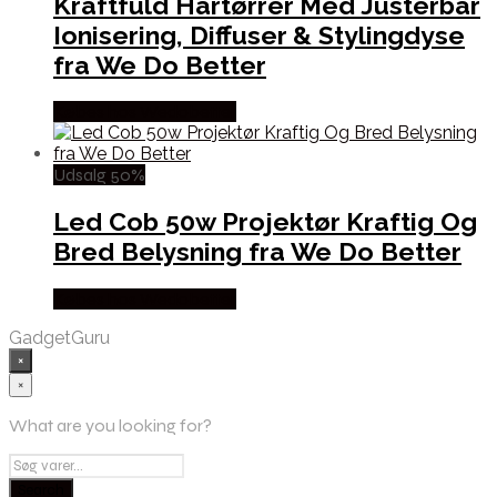
Kraftfuld Hårtørrer Med Justerbar
Ionisering, Diffuser & Stylingdyse
fra We Do Better
Købes hos Wedobetter
Udsalg 50%
Led Cob 50w Projektør Kraftig Og
Bred Belysning fra We Do Better
Købes hos Wedobetter
GadgetGuru
×
×
What are you looking for?