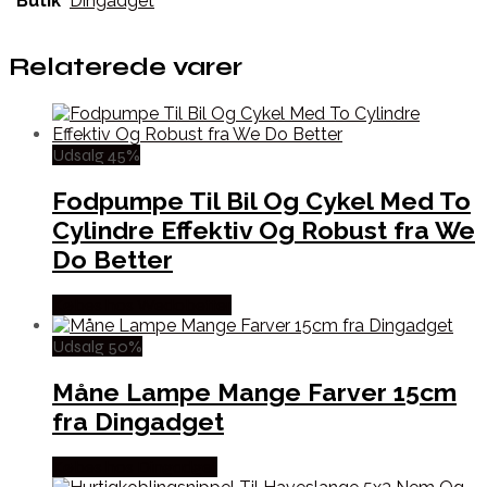
Butik
Dingadget
Relaterede varer
Udsalg 45%
Fodpumpe Til Bil Og Cykel Med To
Cylindre Effektiv Og Robust fra We
Do Better
Købes hos Wedobetter
Udsalg 50%
Måne Lampe Mange Farver 15cm
fra Dingadget
Købes hos Dingadget