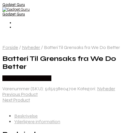
Gadget Guru
Gadget Guru
Forside
/
Nyheder
/
Batteri Til Grensaks fra We Do Better
Batteri Til Grensaks fra We Do
Better
Købes hos Wedobetter
Varenummer (SKU):
5d5938e0470e
Kategori:
Nyheder
Previous Product
Next Product
Beskrivelse
Yderligere information