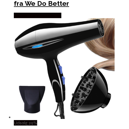
fra We Do Better
Købes hos Wedobetter
Udsalg 29%