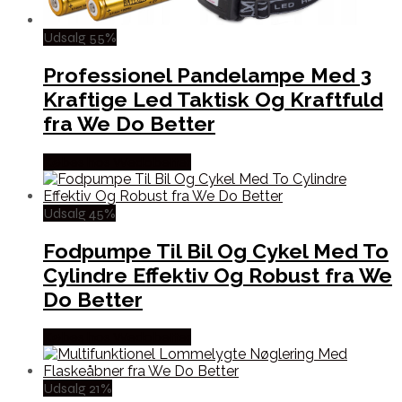
Udsalg 55%
Professionel Pandelampe Med 3
Kraftige Led Taktisk Og Kraftfuld
fra We Do Better
Købes hos Wedobetter
Udsalg 45%
Fodpumpe Til Bil Og Cykel Med To
Cylindre Effektiv Og Robust fra We
Do Better
Købes hos Wedobetter
Udsalg 21%