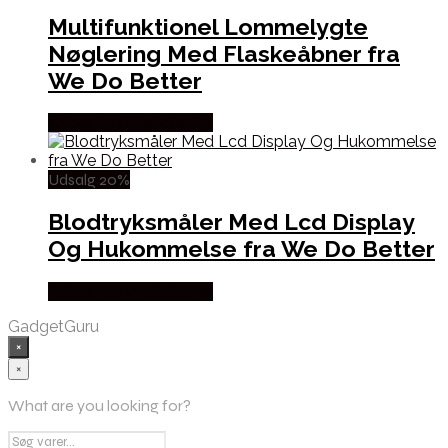
Multifunktionel Lommelygte
Nøglering Med Flaskeåbner fra
We Do Better
Købes hos Wedobetter
Udsalg 20%
Blodtryksmåler Med Lcd Display
Og Hukommelse fra We Do Better
Købes hos Wedobetter
GadgetGuru
×
×
What are you looking for?