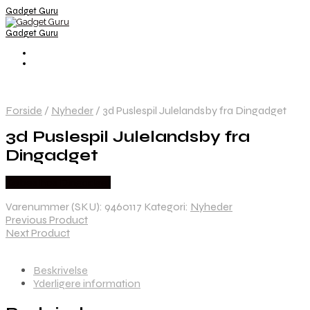
Gadget Guru
Gadget Guru
Forside
/
Nyheder
/
3d Puslespil Julelandsby fra Dingadget
3d Puslespil Julelandsby fra
Dingadget
Købes hos Dingadget
Varenummer (SKU):
9460117
Kategori:
Nyheder
Previous Product
Next Product
Beskrivelse
Yderligere information