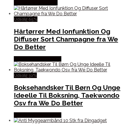
Købes hos Dingadget
Udsalg 65%
Hårtørrer Med Ionfunktion Og
Diffuser Sort Champagne fra We
Do Better
Købes hos Wedobetter
Udsalg 32%
Boksehandsker Til Børn Og Unge
Ideelle Til Boksning, Taekwondo
Osv fra We Do Better
Købes hos Wedobetter