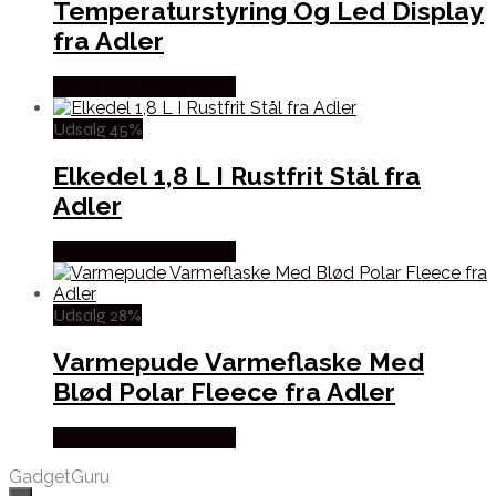
Temperaturstyring Og Led Display
fra Adler
Købes hos Wedobetter
Udsalg 45%
Elkedel 1,8 L I Rustfrit Stål fra
Adler
Købes hos Wedobetter
Udsalg 28%
Varmepude Varmeflaske Med
Blød Polar Fleece fra Adler
Købes hos Wedobetter
GadgetGuru