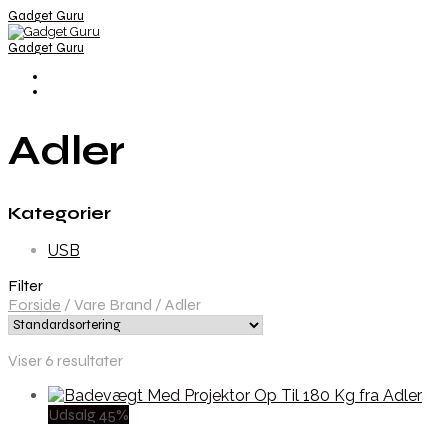
Gadget Guru
Gadget Guru
Adler
Kategorier
USB
Filter
Forside
/
Vare Brand
/
Adler
Viser 6 resultater
Udsalg 45%