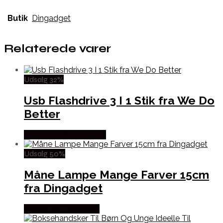
Butik
Dingadget
Relaterede varer
Udsalg 32%
Usb Flashdrive 3 I 1 Stik fra We Do
Better
Købes hos Wedobetter
Udsalg 50%
Måne Lampe Mange Farver 15cm
fra Dingadget
Købes hos Dingadget