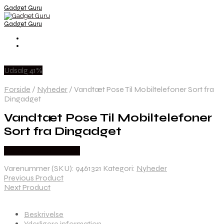
Gadget Guru
Gadget Guru
Udsalg 41%
Forside
/
Nyheder
/
Vandtæt Pose Til Mobiltelefoner Sort fra
Dingadget
Vandtæt Pose Til Mobiltelefoner
Sort fra Dingadget
Købes hos Dingadget
Varenummer (SKU):
9461321
Kategori:
Nyheder
Previous Product
Next Product
Beskrivelse
Yderligere information