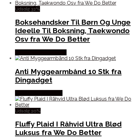
Udsalg 32%
Boksehandsker Til Børn Og Unge
Ideelle Til Boksning, Taekwondo
Osv fra We Do Better
Købes hos Wedobetter
Anti Myggearmbånd 10 Stk fra
Dingadget
Købes hos Dingadget
Udsalg 20%
Fluffy Plaid I Råhvid Ultra Blød
Luksus fra We Do Better