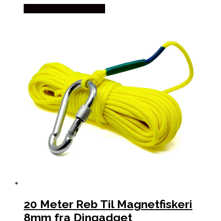
Købes hos Wedobetter
20 Meter Reb Til Magnetfiskeri
8mm fra Dingadget