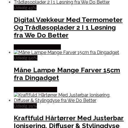
Udsalg 43%
Digital Vækkeur Med Termometer
Og Trådløsoplader 2 I 1 Løsning
fra We Do Better
Købes hos Wedobetter
Udsalg 50%
Måne Lampe Mange Farver 15cm
fra Dingadget
Købes hos Dingadget
Udsalg 29%
Kraftfuld Hårtørrer Med Justerbar
Ionisering, Diffuser & Stylingdyse