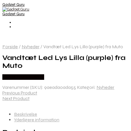
Gadget Guru
Gadget Guru
Forside
/
Nyheder
/
Vandtæt Led Lys Lilla (purple) fra Muto
Vandtæt Led Lys Lilla (purple) fra
Muto
Købes hos Newstuff
Varenummer (SKU):
9aeada0ada55
Kategori:
Nyheder
Previous Product
Next Product
Beskrivelse
Yderligere information