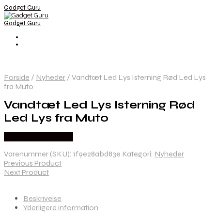
Gadget Guru
Gadget Guru
Forside
/
Nyheder
/
Vandtæt Led Lys Isterning Rød Led Lys
fra Muto
Vandtæt Led Lys Isterning Rød
Led Lys fra Muto
Købes hos Newstuff
Varenummer (SKU):
1f9e28abd83e
Kategori:
Nyheder
Previous Product
Next Product
Beskrivelse
Yderligere information