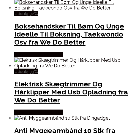
Udsalg 32%
Boksehandsker Til Børn Og Unge
Ideelle Til Boksning, Taekwondo
Osv fra We Do Better
Købes hos Wedobetter
Udsalg 33%
Elektrisk Skægtrimmer Og
Hårklipper Med Usb Opladning fra
We Do Better
Købes hos Wedobetter
Anti Myggearmbånd 10 Stk fra