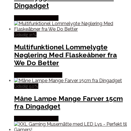
Dingadget
Købes hos Dingadget
Udsalg 21%
Multifunktionel Lommelygte
Nøglering Med Flaskeåbner fra
We Do Better
Købes hos Wedobetter
Udsalg 50%
Måne Lampe Mange Farver 15cm
fra Dingadget
Købes hos Dingadget