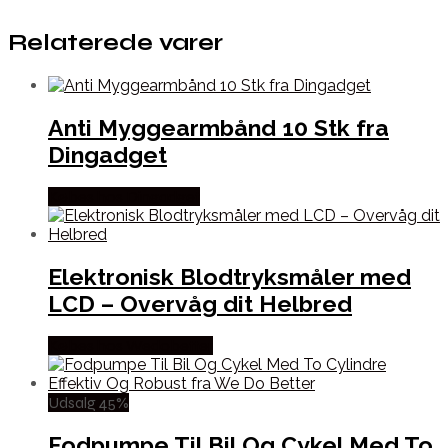
Relaterede varer
Anti Myggearmbånd 10 Stk fra
Dingadget
Købes hos Dingadget
Elektronisk Blodtryksmåler med
LCD – Overvåg dit Helbred
Købes hos Wedobetter
Udsalg 45%
Fodpumpe Til Bil Og Cykel Med To