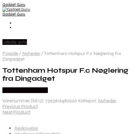
Gadget Guru
Gadget Guru
Udsalg 30%
Forside
/
Nyheder
/
Tottenham Hotspur F.c Nøglering fra
Dingadget
Tottenham Hotspur F.c Nøglering
fra Dingadget
Købes hos Dingadget
Varenummer (SKU):
7393616482920
Kategori:
Nyheder
Previous Product
Next Product
Beskrivelse
Yderligere information