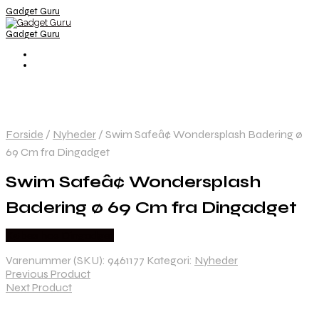
Gadget Guru
Gadget Guru
Forside
/
Nyheder
/
Swim Safeâ¢ Wondersplash Badering ø
69 Cm fra Dingadget
Swim Safeâ¢ Wondersplash
Badering ø 69 Cm fra Dingadget
Købes hos Dingadget
Varenummer (SKU):
9461177
Kategori:
Nyheder
Previous Product
Next Product