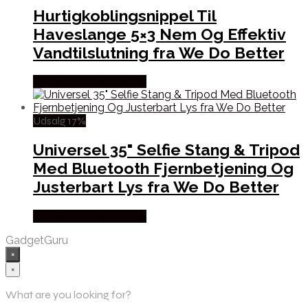
Hurtigkoblingsnippel Til
Haveslange 5×3 Nem Og Effektiv
Vandtilslutning fra We Do Better
Købes hos Wedobetter
Udsalg 17%
Universel 35" Selfie Stang & Tripod
Med Bluetooth Fjernbetjening Og
Justerbart Lys fra We Do Better
Købes hos Wedobetter
GadgetGuru
×
×
What are you looking for?