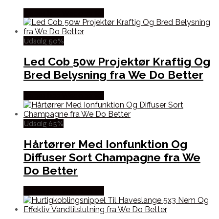
Købes hos Wedobetter
Udsalg 50%
Led Cob 50w Projektør Kraftig Og
Bred Belysning fra We Do Better
Købes hos Wedobetter
Udsalg 65%
Hårtørrer Med Ionfunktion Og
Diffuser Sort Champagne fra We
Do Better
Købes hos Wedobetter