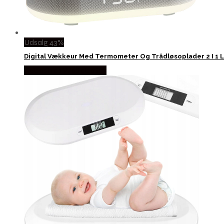
Udsalg 43%
Digital Vækkeur Med Termometer Og Trådløsoplader 2 I 1 L
Købes hos Wedobetter