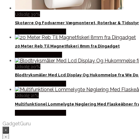
Udsalg 39%
Skotørre Og Fodvarmer Vægmonteret, Roterbar & Tidsstyr
Købes hos Wedobetter
20 Meter Reb Til Magnetfiskeri 8mm fra Dingadget
Købes hos Dingadget
Udsalg 20%
Blodtryksmåler Med Lcd Display Og Hukommelse fra We Do
Købes hos Wedobetter
Udsalg 21%
Multifunktionel Lommelygte Nøglering Med Flaskeåbner fr
Købes hos Wedobetter
GadgetGuru
×
×