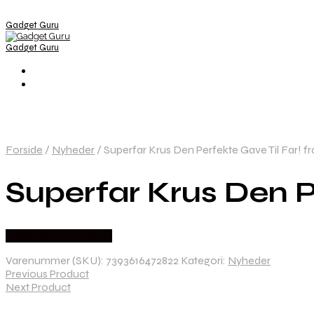
Gadget Guru
Gadget Guru
Forside
/
Nyheder
/
Superfar Krus Den Perfekte Gave Til Far! f
Superfar Krus Den P
Købes hos Dingadget
Varenummer (SKU):
7393616472822
Kategori:
Nyheder
Previous Product
Next Product