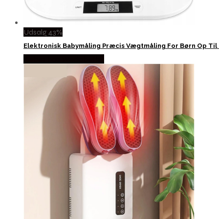
Udsalg 43%
Elektronisk Babymåling Præcis Vægtmåling For Børn Op Til 
Købes hos Wedobetter