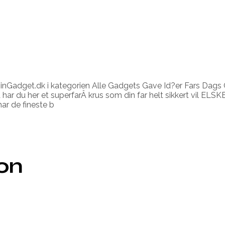
DinGadget.dk i kategorien Alle Gadgets Gave Id?er Fars Dags 
har du her et superfarÂ krus som din far helt sikkert vil ELSKE!
 har de fineste b
ion