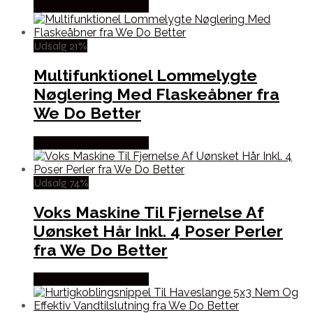
Købes hos Wedobetter
Udsalg 21%
Multifunktionel Lommelygte
Nøglering Med Flaskeåbner fra
We Do Better
Købes hos Wedobetter
Udsalg 74%
Voks Maskine Til Fjernelse Af
Uønsket Hår Inkl. 4 Poser Perler
fra We Do Better
Købes hos Wedobetter