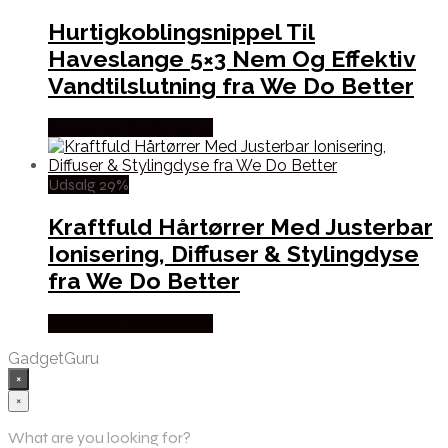
Hurtigkoblingsnippel Til
Haveslange 5×3 Nem Og Effektiv
Vandtilslutning fra We Do Better
Købes hos Wedobetter
Udsalg 29%
Kraftfuld Hårtørrer Med Justerbar
Ionisering, Diffuser & Stylingdyse
fra We Do Better
Købes hos Wedobetter
GadgetGuru
×
×
What are you looking for?