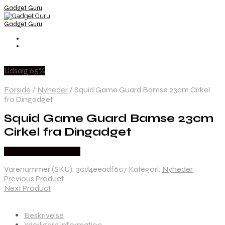
Gadget Guru
Gadget Guru
Udsalg 65%
Forside
/
Nyheder
/
Squid Game Guard Bamse 23cm Cirkel
fra Dingadget
Squid Game Guard Bamse 23cm
Cirkel fra Dingadget
Købes hos Dingadget
Varenummer (SKU):
3cd4eeadf6c7
Kategori:
Nyheder
Previous Product
Next Product
Beskrivelse
Yderligere information