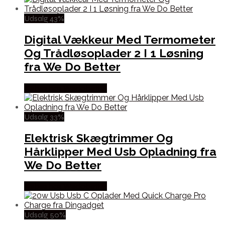
Udsalg 43%
Digital Vækkeur Med Termometer
Og Trådløsoplader 2 I 1 Løsning
fra We Do Better
Købes hos Wedobetter
Udsalg 33%
Elektrisk Skægtrimmer Og
Hårklipper Med Usb Opladning fra
We Do Better
Købes hos Wedobetter
Udsalg 50%