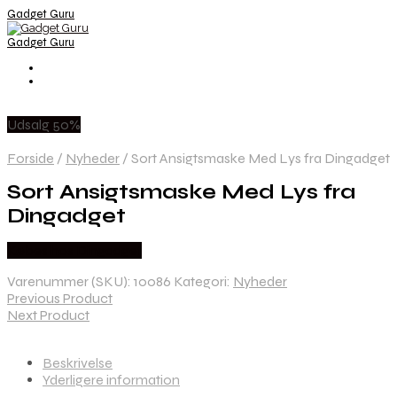
Gadget Guru
Gadget Guru
Udsalg 50%
Forside
/
Nyheder
/
Sort Ansigtsmaske Med Lys fra Dingadget
Sort Ansigtsmaske Med Lys fra
Dingadget
Købes hos Dingadget
Varenummer (SKU):
10086
Kategori:
Nyheder
Previous Product
Next Product
Beskrivelse
Yderligere information