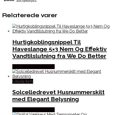
Relaterede varer
Hurtigkoblingsnippel Til
Haveslange 5×3 Nem Og Effektiv
Vandtilslutning fra We Do Better
Købes hos Wedobetter
Udsalg 89%
Solcelledrevet Husnummerskilt
med Elegant Belysning
Købes hos Wedobetter