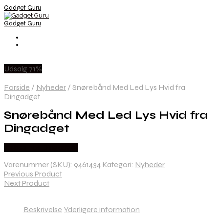
Gadget Guru
Gadget Guru
Udsalg 71%
Forside
/
Nyheder
/
Snørebånd Med Led Lys Hvid fra
Dingadget
Snørebånd Med Led Lys Hvid fra
Dingadget
Købes hos Dingadget
Varenummer (SKU):
9461434
Kategori:
Nyheder
Previous Product
Next Product
Beskrivelse
Yderligere information