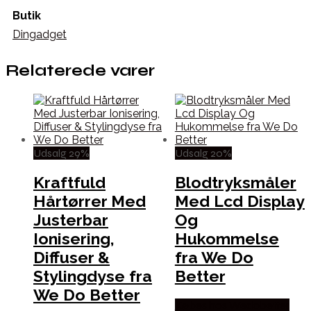
Butik
Dingadget
Relaterede varer
Udsalg 29%
Udsalg 20%
Kraftfuld
Blodtryksmåler
Hårtørrer Med
Med Lcd Display
Justerbar
Og
Ionisering,
Hukommelse
Diffuser &
fra We Do
Stylingdyse fra
Better
We Do Better
Købes hos Wedobetter