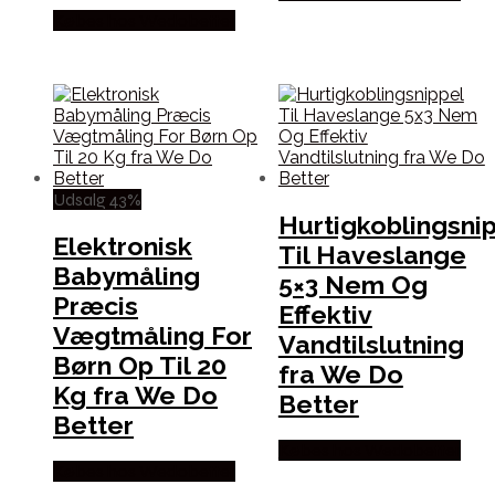
Købes hos Wedobetter
Udsalg 43%
Hurtigkoblingsni
Elektronisk
Til Haveslange
Babymåling
5×3 Nem Og
Præcis
Effektiv
Vægtmåling For
Vandtilslutning
Børn Op Til 20
fra We Do
Kg fra We Do
Better
Better
Købes hos Wedobetter
Købes hos Wedobetter