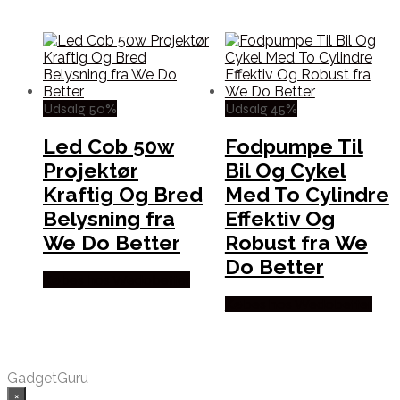
Udsalg 50%
Udsalg 45%
Led Cob 50w
Fodpumpe Til
Projektør
Bil Og Cykel
Kraftig Og Bred
Med To Cylindre
Belysning fra
Effektiv Og
We Do Better
Robust fra We
Do Better
Købes hos Wedobetter
Købes hos Wedobetter
GadgetGuru
×