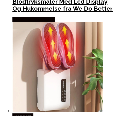
Blodtryksmåler Med Lcd Display
Og Hukommelse fra We Do Better
Købes hos Wedobetter
Udsalg 39%