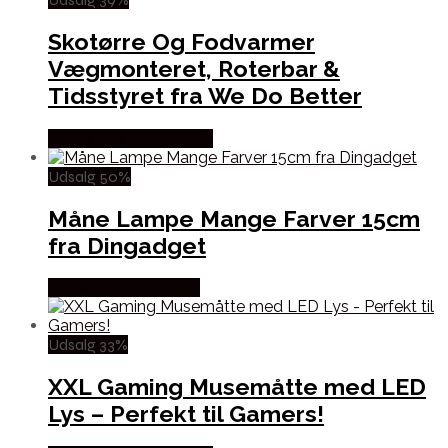
Skotørre Og Fodvarmer
Vægmonteret, Roterbar &
Tidsstyret fra We Do Better
Købes hos Wedobetter
Udsalg 50%
Måne Lampe Mange Farver 15cm
fra Dingadget
Købes hos Dingadget
Udsalg 33%
XXL Gaming Musemåtte med LED
Lys – Perfekt til Gamers!