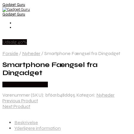
Gadget Guru
Gadget Guru
Udsalg 40%
Forside
/
Nyheder
/
Smartphone Fængsel fra Dingadget
Smartphone Fængsel fra
Dingadget
Købes hos Dingadget
Varenummer (SKU):
bf6a1b48dd95
Kategori:
Nyheder
Previous Product
Next Product
Beskrivelse
Yderligere information