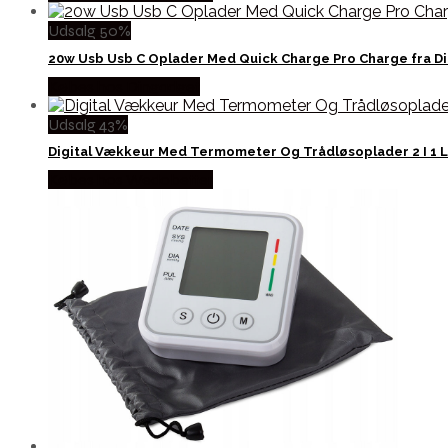
Udsalg 50%
20w Usb Usb C Oplader Med Quick Charge Pro Charge fra D
Købes hos Dingadget
Udsalg 43%
Digital Vækkeur Med Termometer Og Trådløsoplader 2 I 1 L
Købes hos Wedobetter