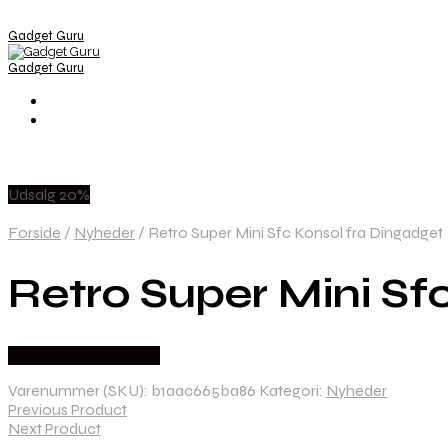
Gadget Guru
Gadget Guru
Udsalg 20%
Forside
/
Nyheder
/
Retro Super Mini Sfc Konsol fra Dingadget
Retro Super Mini Sf
Købes hos Dingadget
Varenummer (SKU):
b1aac665ba86
Kategori:
Nyheder
Previous Product
Next Product