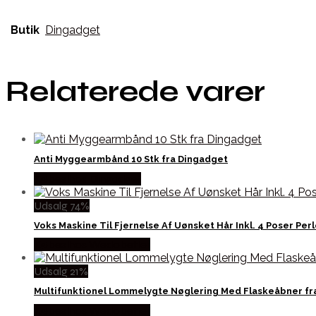
Butik
Dingadget
Relaterede varer
Anti Myggearmbånd 10 Stk fra Dingadget
Købes hos Dingadget
Udsalg 74%
Voks Maskine Til Fjernelse Af Uønsket Hår Inkl. 4 Poser Per
Købes hos Wedobetter
Udsalg 21%
Multifunktionel Lommelygte Nøglering Med Flaskeåbner fr
Købes hos Wedobetter