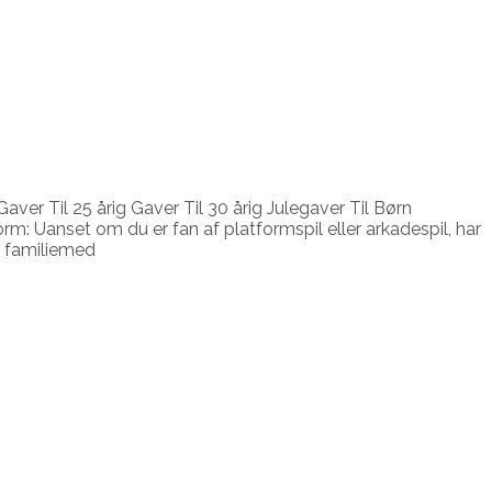
er Til 25 årig Gaver Til 30 årig Julegaver Til Børn
orm: Uanset om du er fan af platformspil eller arkadespil, har
te familiemed