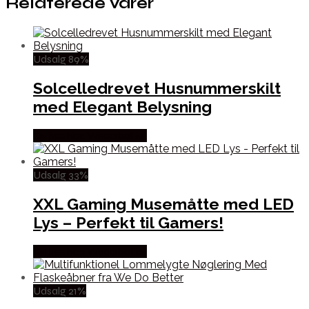
Relaterede varer
Udsalg 89%
Solcelledrevet Husnummerskilt
med Elegant Belysning
Købes hos Wedobetter
Udsalg 33%
XXL Gaming Musemåtte med LED
Lys – Perfekt til Gamers!
Købes hos Wedobetter
Udsalg 21%