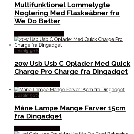
Multifunktionel Lommelygte
Nøglering Med Flaskeåbner fra
We Do Better
Købes hos Wedobetter
Udsalg 50%
20w Usb Usb C Oplader Med Quick
Charge Pro Charge fra Dingadget
Købes hos Dingadget
Udsalg 50%
Måne Lampe Mange Farver 15cm
fra Dingadget
Købes hos Dingadget