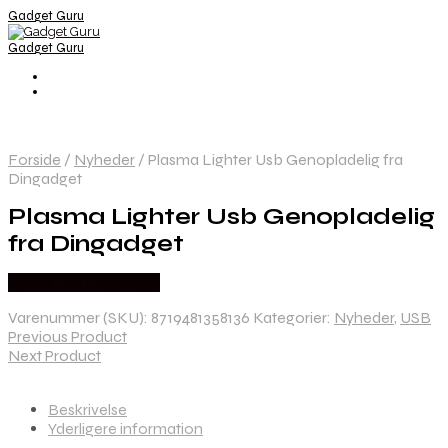
Gadget Guru
Gadget Guru
Forside
/
Nyheder
/
Plasma Lighter Usb Genopladelig fra
Dingadget
Plasma Lighter Usb Genopladelig
fra Dingadget
Købes hos Dingadget
Varenummer (SKU):
8719481358136
Kategorier:
Nyheder
,
USB
Previous Product
Next Product
Beskrivelse
Yderligere information