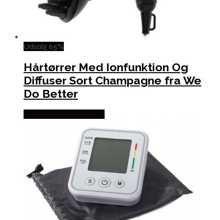
Udsalg 65%
Hårtørrer Med Ionfunktion Og
Diffuser Sort Champagne fra We
Do Better
Købes hos Wedobetter