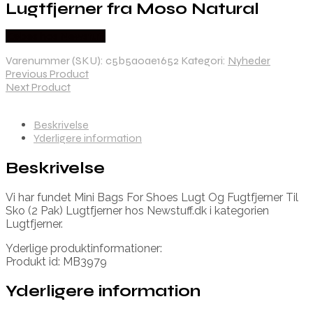
Lugtfjerner fra Moso Natural
Købes hos Newstuff
Varenummer (SKU):
c5b5a0ae1652
Kategori:
Nyheder
Previous Product
Next Product
Beskrivelse
Yderligere information
Beskrivelse
Vi har fundet Mini Bags For Shoes Lugt Og Fugtfjerner Til
Sko (2 Pak) Lugtfjerner hos Newstuff.dk i kategorien
Lugtfjerner.
Yderlige produktinformationer:
Produkt id: MB3979
Yderligere information