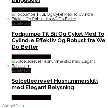
Købes hos Dingadget
Udsalg 45%
Fodpumpe Til Bil Og Cykel Med To
Cylindre Effektiv Og Robust fra We
Do Better
Købes hos Wedobetter
Udsalg 89%
Solcelledrevet Husnummerskilt
med Elegant Belysning
Købes hos Wedobetter
GadgetGuru