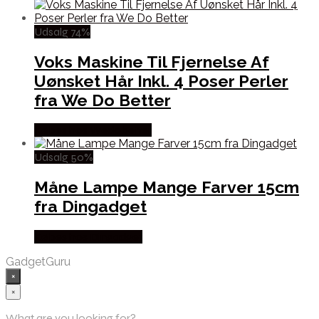
Udsalg 74%
Voks Maskine Til Fjernelse Af
Uønsket Hår Inkl. 4 Poser Perler
fra We Do Better
Købes hos Wedobetter
Udsalg 50%
Måne Lampe Mange Farver 15cm
fra Dingadget
Købes hos Dingadget
GadgetGuru
×
×
What are you looking for?