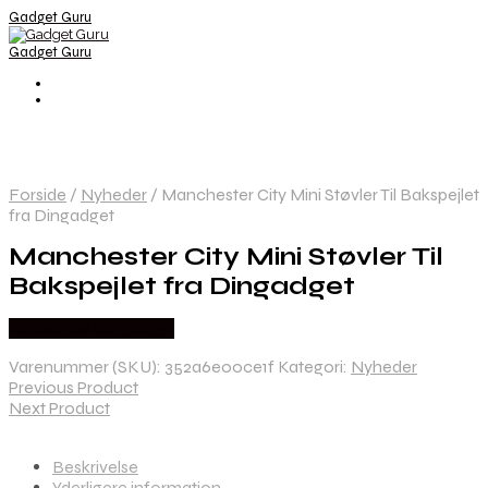
Gadget Guru
Gadget Guru
Forside
/
Nyheder
/
Manchester City Mini Støvler Til Bakspejlet
fra Dingadget
Manchester City Mini Støvler Til
Bakspejlet fra Dingadget
Købes hos Dingadget
Varenummer (SKU):
352a6e00ce1f
Kategori:
Nyheder
Previous Product
Next Product
Beskrivelse
Yderligere information