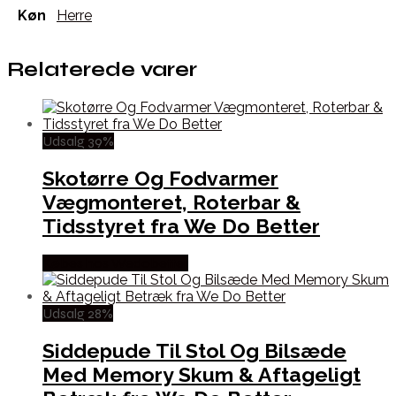
Køn
Herre
Relaterede varer
Udsalg 39%
Skotørre Og Fodvarmer
Vægmonteret, Roterbar &
Tidsstyret fra We Do Better
Købes hos Wedobetter
Udsalg 28%
Siddepude Til Stol Og Bilsæde
Med Memory Skum & Aftageligt