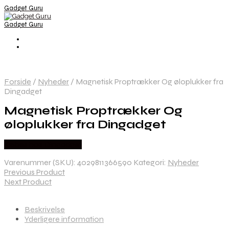
Gadget Guru
Gadget Guru
Forside
/
Nyheder
/
Magnetisk Proptrækker Og øloplukker fra
Dingadget
Magnetisk Proptrækker Og
øloplukker fra Dingadget
Købes hos Dingadget
Varenummer (SKU):
4029811366590
Kategori:
Nyheder
Previous Product
Next Product
Beskrivelse
Yderligere information