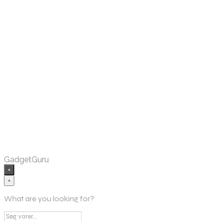
Købes hos Dingadget
Købes hos Wedobetter
GadgetGuru
×
×
What are you looking for?