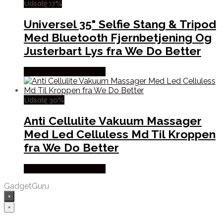
Udsalg 17%
Universel 35" Selfie Stang & Tripod
Med Bluetooth Fjernbetjening Og
Justerbart Lys fra We Do Better
Købes hos Wedobetter
Udsalg 30%
Anti Cellulite Vakuum Massager
Med Led Celluless Md Til Kroppen
fra We Do Better
Købes hos Wedobetter
GadgetGuru
×
×