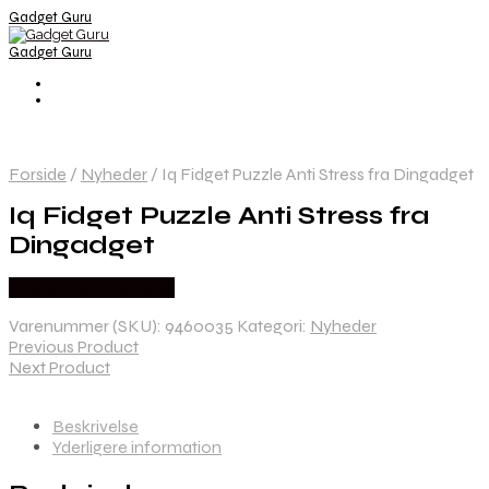
Gadget Guru
Gadget Guru
Forside
/
Nyheder
/
Iq Fidget Puzzle Anti Stress fra Dingadget
Iq Fidget Puzzle Anti Stress fra
Dingadget
Købes hos Dingadget
Varenummer (SKU):
9460035
Kategori:
Nyheder
Previous Product
Next Product
Beskrivelse
Yderligere information