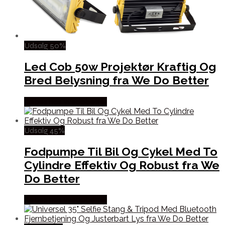
Udsalg 50%
Led Cob 50w Projektør Kraftig Og
Bred Belysning fra We Do Better
Købes hos Wedobetter
Udsalg 45%
Fodpumpe Til Bil Og Cykel Med To
Cylindre Effektiv Og Robust fra We
Do Better
Købes hos Wedobetter