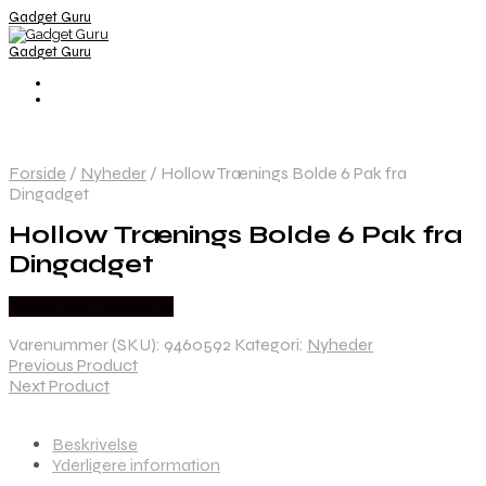
Gadget Guru
Gadget Guru
Forside
/
Nyheder
/
Hollow Trænings Bolde 6 Pak fra
Dingadget
Hollow Trænings Bolde 6 Pak fra
Dingadget
Købes hos Dingadget
Varenummer (SKU):
9460592
Kategori:
Nyheder
Previous Product
Next Product
Beskrivelse
Yderligere information