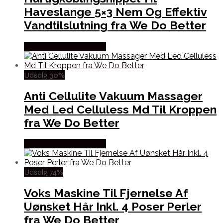
Haveslange 5×3 Nem Og Effektiv
Vandtilslutning fra We Do Better
Købes hos Wedobetter
Udsalg 30%
Anti Cellulite Vakuum Massager
Med Led Celluless Md Til Kroppen
fra We Do Better
Købes hos Wedobetter
Udsalg 74%
Voks Maskine Til Fjernelse Af
Uønsket Hår Inkl. 4 Poser Perler
fra We Do Better