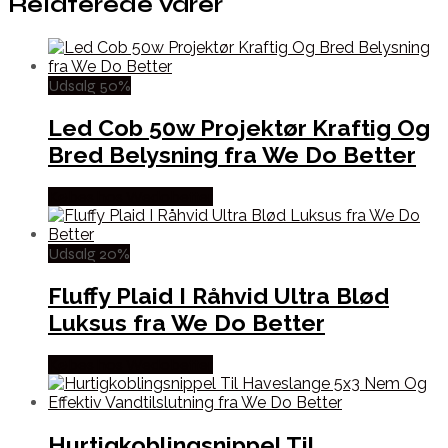
Relaterede varer
Udsalg 50%
Led Cob 50w Projektør Kraftig Og
Bred Belysning fra We Do Better
Købes hos Wedobetter
Udsalg 20%
Fluffy Plaid I Råhvid Ultra Blød
Luksus fra We Do Better
Købes hos Wedobetter
Hurtigkoblingsnippel Til