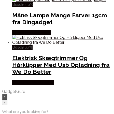
Udsalg 50%
Måne Lampe Mange Farver 15cm
fra Dingadget
Købes hos Dingadget
Udsalg 33%
Elektrisk Skægtrimmer Og
Hårklipper Med Usb Opladning fra
We Do Better
Købes hos Wedobetter
GadgetGuru
×
×
What are you looking for?