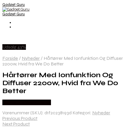
Gadget Guru
Gadget Guru
Udsalg 43%
Forside
/
Nyheder
/
Hårtørrer Med Ionfunktion Og Diffuser
2200w, Hvid fra We Do Better
Hårtørrer Med Ionfunktion Og
Diffuser 2200w, Hvid fra We Do
Better
Købes hos Wedobetter
Varenummer (SKU):
d1f2c238193d
Kategori:
Nyheder
Previous Product
Next Product