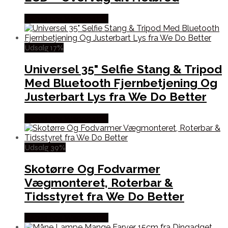
Købes hos Wedobetter
Udsalg 17%
Universel 35" Selfie Stang & Tripod
Med Bluetooth Fjernbetjening Og
Justerbart Lys fra We Do Better
Købes hos Wedobetter
Udsalg 39%
Skotørre Og Fodvarmer
Vægmonteret, Roterbar &
Tidsstyret fra We Do Better
Købes hos Wedobetter