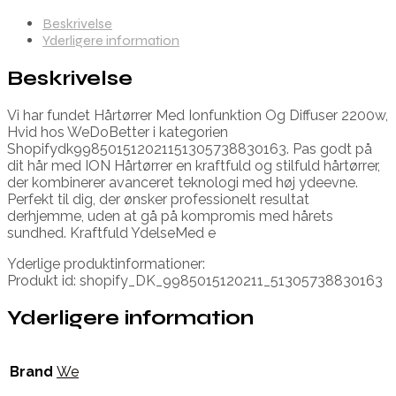
Beskrivelse
Yderligere information
Beskrivelse
Vi har fundet Hårtørrer Med Ionfunktion Og Diffuser 2200w,
Hvid hos WeDoBetter i kategorien
Shopifydk998501512021151305738830163. Pas godt på
dit hår med ION Hårtørrer en kraftfuld og stilfuld hårtørrer,
der kombinerer avanceret teknologi med høj ydeevne.
Perfekt til dig, der ønsker professionelt resultat
derhjemme, uden at gå på kompromis med hårets
sundhed. Kraftfuld YdelseMed e
Yderlige produktinformationer:
Produkt id: shopify_DK_9985015120211_51305738830163
Yderligere information
Brand
We