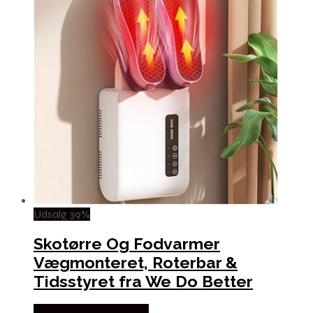
Udsalg 39%
Skotørre Og Fodvarmer
Vægmonteret, Roterbar &
Tidsstyret fra We Do Better
Købes hos Wedobetter