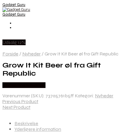
Gadget Guru
Gadget Guru
Udsalg 12%
Forside
/
Nyheder
/
Grow It Kit Beer øl fra Gift Republic
Grow It Kit Beer øl fra Gift
Republic
Købes hos Newstuff
Varenummer (SKU):
737a5761b5ff
Kategori:
Nyheder
Previous Product
Next Product
Beskrivelse
Yderligere information