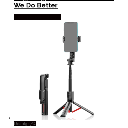
We Do Better
Købes hos Wedobetter
Udsalg 17%