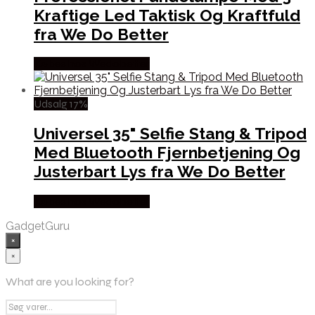
Kraftige Led Taktisk Og Kraftfuld
fra We Do Better
Købes hos Wedobetter
Udsalg 17%
Universel 35" Selfie Stang & Tripod
Med Bluetooth Fjernbetjening Og
Justerbart Lys fra We Do Better
Købes hos Wedobetter
GadgetGuru
×
×
What are you looking for?