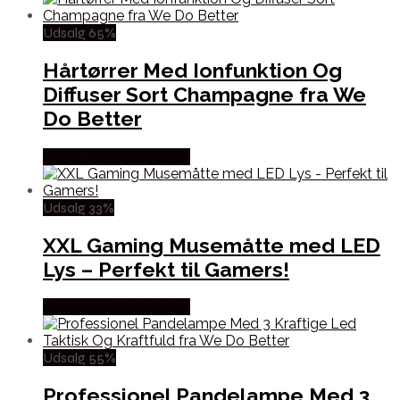
Udsalg 65%
Hårtørrer Med Ionfunktion Og
Diffuser Sort Champagne fra We
Do Better
Købes hos Wedobetter
Udsalg 33%
XXL Gaming Musemåtte med LED
Lys – Perfekt til Gamers!
Købes hos Wedobetter
Udsalg 55%
Professionel Pandelampe Med 3