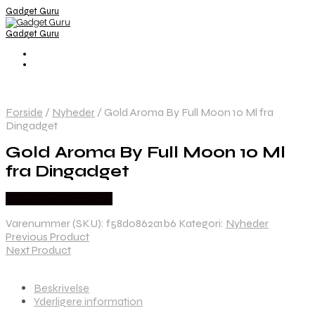
Gadget Guru
Gadget Guru
Forside
/
Nyheder
/
Gold Aroma By Full Moon 10 Ml fra
Dingadget
Gold Aroma By Full Moon 10 Ml
fra Dingadget
Købes hos Dingadget
Varenummer (SKU):
f58d0862a1b6
Kategori:
Nyheder
Previous Product
Next Product
Beskrivelse
Yderligere information