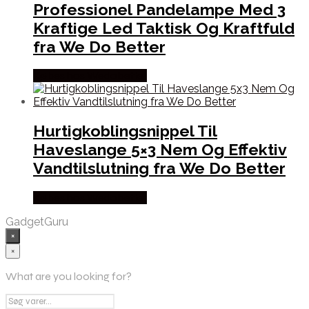
Professionel Pandelampe Med 3
Kraftige Led Taktisk Og Kraftfuld
fra We Do Better
Købes hos Wedobetter
Hurtigkoblingsnippel Til
Haveslange 5×3 Nem Og Effektiv
Vandtilslutning fra We Do Better
Købes hos Wedobetter
GadgetGuru
×
×
What are you looking for?