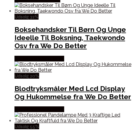
Udsalg 32%
Boksehandsker Til Børn Og Unge
Ideelle Til Boksning, Taekwondo
Osv fra We Do Better
Købes hos Wedobetter
Udsalg 20%
Blodtryksmåler Med Lcd Display
Og Hukommelse fra We Do Better
Købes hos Wedobetter
Udsalg 55%