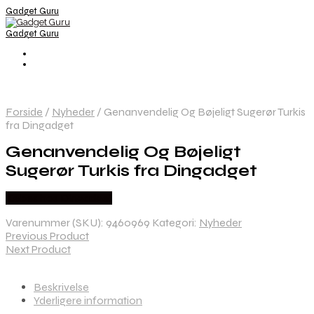
Gadget Guru
Gadget Guru
Forside
/
Nyheder
/
Genanvendelig Og Bøjeligt Sugerør Turkis
fra Dingadget
Genanvendelig Og Bøjeligt
Sugerør Turkis fra Dingadget
Købes hos Dingadget
Varenummer (SKU):
9460969
Kategori:
Nyheder
Previous Product
Next Product
Beskrivelse
Yderligere information