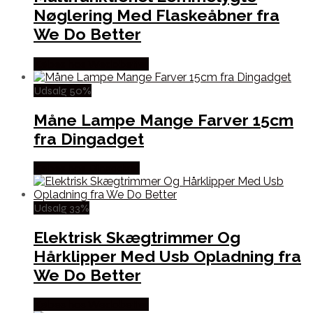
Nøglering Med Flaskeåbner fra
We Do Better
Købes hos Wedobetter
Udsalg 50%
Måne Lampe Mange Farver 15cm
fra Dingadget
Købes hos Dingadget
Udsalg 33%
Elektrisk Skægtrimmer Og
Hårklipper Med Usb Opladning fra
We Do Better
Købes hos Wedobetter