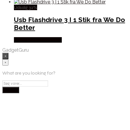
Udsalg 32%
Usb Flashdrive 3 I 1 Stik fra We Do
Better
Købes hos Wedobetter
GadgetGuru
×
×
What are you looking for?