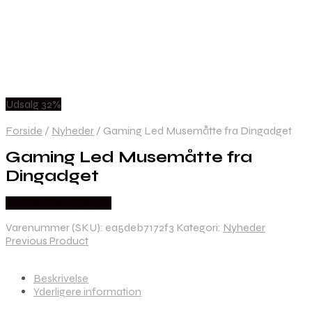
Udsalg 32%
Forside
/
Nyheder
/
Gaming Led Musemåtte fra Dingadget
Gaming Led Musemåtte fra
Dingadget
Købes hos Dingadget
Varenummer (SKU):
ea5deb7172f3
Kategori:
Nyheder
Previous Product
Beskrivelse
Yderligere information