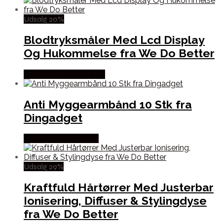
Udsalg 20%
Blodtryksmåler Med Lcd Display
Og Hukommelse fra We Do Better
Købes hos Wedobetter
Anti Myggearmbånd 10 Stk fra
Dingadget
Købes hos Dingadget
Udsalg 29%
Kraftfuld Hårtørrer Med Justerbar
Ionisering, Diffuser & Stylingdyse
fra We Do Better