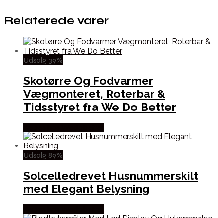
Relaterede varer
Udsalg 39%
Skotørre Og Fodvarmer
Vægmonteret, Roterbar &
Tidsstyret fra We Do Better
Købes hos Wedobetter
Udsalg 89%
Solcelledrevet Husnummerskilt
med Elegant Belysning
Købes hos Wedobetter