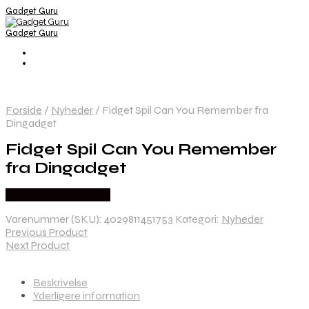
Gadget Guru
Gadget Guru
Forside
/
Nyheder
/
Fidget Spil Can You Remember fra
Dingadget
Fidget Spil Can You Remember
fra Dingadget
Købes hos Dingadget
Varenummer (SKU):
4029811451753
Kategori:
Nyheder
Previous Product
Next Product
Beskrivelse
Yderligere information