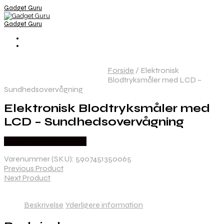
Gadget Guru
Gadget Guru
Forside
/
Elektronisk
Blodtryksmåler med LCD –
Sundhedsovervågning
Elektronisk Blodtryksmåler med
LCD – Sundhedsovervågning
Købes hos Wedobetter
Varenummer (SKU):
5907451350065
Previous Product
Next Product
Beskrivelse
Yderligere information