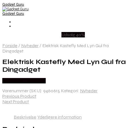
Gadget Guru
Gadget Guru
Udsalg 40%
Forside
/
Nyheder
/
Elektrisk Kastefly Med Lyn Gul fra
Dingadget
Elektrisk Kastefly Med Lyn Gul fra
Dingadget
Købes hos Dingadget
Varenummer (SKU):
9460615
Kategori:
Nyheder
Previous Product
Next Product
Beskrivelse
Yderligere information