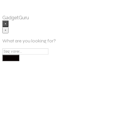
GadgetGuru
×
×
What are you looking for?