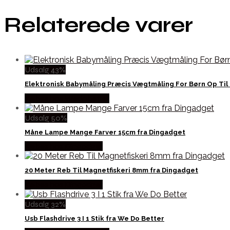
Relaterede varer
Udsalg 43%
Elektronisk Babymåling Præcis Vægtmåling For Børn Op Til 
Købes hos Wedobetter
Udsalg 50%
Måne Lampe Mange Farver 15cm fra Dingadget
Købes hos Dingadget
20 Meter Reb Til Magnetfiskeri 8mm fra Dingadget
Købes hos Dingadget
Udsalg 32%
Usb Flashdrive 3 I 1 Stik fra We Do Better