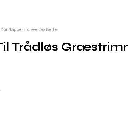
 Kantklipper fra We Do Better
Til Trådløs Græstrim
s