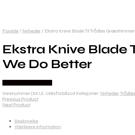
Forside
/
Nyheder
/
Ekstra Knive Blade Til Trådløs Græstrimmer
Ekstra Knive Blade 
We Do Better
Købes hos Wedobetter
Varenummer (SKU):
c682f16b82cd
Kategorier:
Nyheder
,
Trådlø
Previous Product
Next Product
Beskrivelse
Yderligere information