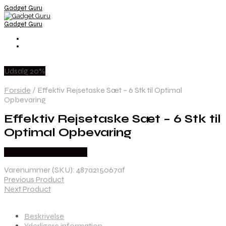
Gadget Guru
Gadget Guru
Udsalg 20%
Forside
/
Effektiv Rejsetaske Sæt – 6 Stk til Optimal
Opbevaring
Effektiv Rejsetaske Sæt – 6 Stk til
Optimal Opbevaring
Købes hos Wedobetter
Varenummer (SKU):
487a215067af
Previous Product
Next Product
Beskrivelse
Yderligere information