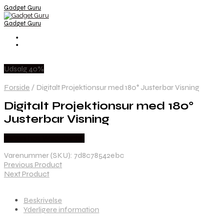
Gadget Guru
Gadget Guru
Udsalg 40%
Forside
/
Digitalt Projektionsur med 180° Justerbar Visning
Digitalt Projektionsur med 180°
Justerbar Visning
Købes hos Wedobetter
Varenummer (SKU):
7d8c78542ebc
Previous Product
Next Product
Beskrivelse
Yderligere information