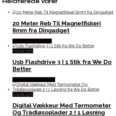
Relaterede varer
20 Meter Reb Til Magnetfiskeri
8mm fra Dingadget
Købes hos Dingadget
Udsalg 32%
Usb Flashdrive 3 I 1 Stik fra We Do
Better
Købes hos Wedobetter
Udsalg 43%
Digital Vækkeur Med Termometer
Og Trådløsoplader 2 I 1 Løsning