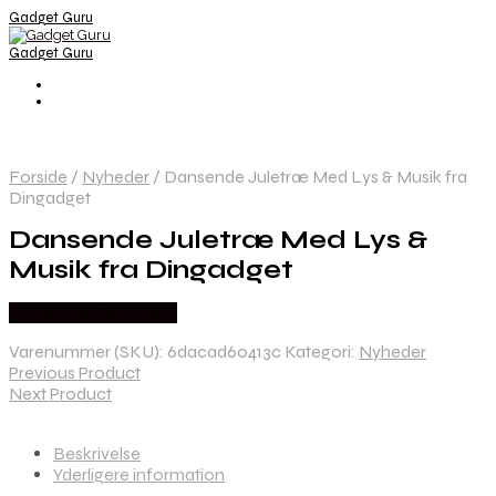
Gadget Guru
Gadget Guru
Forside
/
Nyheder
/
Dansende Juletræ Med Lys & Musik fra
Dingadget
Dansende Juletræ Med Lys &
Musik fra Dingadget
Købes hos Dingadget
Varenummer (SKU):
6dacad60413c
Kategori:
Nyheder
Previous Product
Next Product
Beskrivelse
Yderligere information