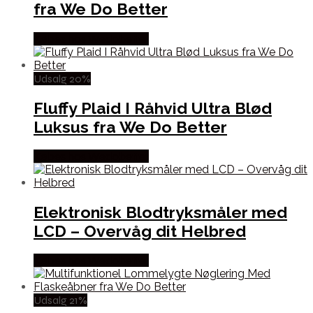
fra We Do Better
Købes hos Wedobetter
Udsalg 20%
Fluffy Plaid I Råhvid Ultra Blød
Luksus fra We Do Better
Købes hos Wedobetter
Elektronisk Blodtryksmåler med
LCD – Overvåg dit Helbred
Købes hos Wedobetter
Udsalg 21%