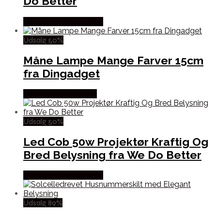
Do Better
Købes hos Wedobetter
Udsalg 50%
Måne Lampe Mange Farver 15cm
fra Dingadget
Købes hos Dingadget
Udsalg 50%
Led Cob 50w Projektør Kraftig Og
Bred Belysning fra We Do Better
Købes hos Wedobetter
Udsalg 89%