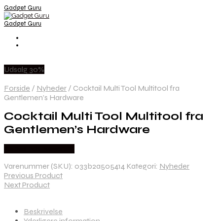
Gadget Guru
Gadget Guru
Udsalg 30%
Forside
/
Nyheder
/
Cocktail Multi Tool Multitool fra
Gentlemen’s Hardware
Cocktail Multi Tool Multitool fra
Gentlemen’s Hardware
Købes hos Newstuff
Varenummer (SKU):
033b2a505414
Kategori:
Nyheder
Previous Product
Next Product
Beskrivelse
Yderligere information