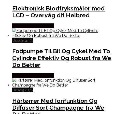
Elektronisk Blodtryksmåler med
LCD – Overvåg dit Helbred
Købes hos Wedobetter
Udsalg 45%
Fodpumpe Til Bil Og Cykel Med To
Cylindre Effektiv Og Robust fra We
Do Better
Købes hos Wedobetter
Udsalg 65%
Hårtørrer Med Ionfunktion Og
Diffuser Sort Champagne fra We