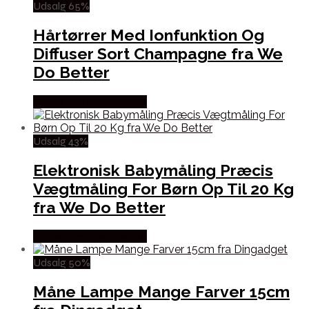
Udsalg 65%
Hårtørrer Med Ionfunktion Og
Diffuser Sort Champagne fra We
Do Better
Købes hos Wedobetter
Udsalg 43%
Elektronisk Babymåling Præcis
Vægtmåling For Børn Op Til 20 Kg
fra We Do Better
Købes hos Wedobetter
Udsalg 50%
Måne Lampe Mange Farver 15cm