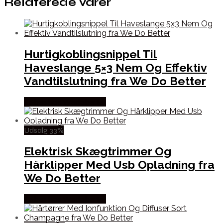
Relaterede varer
Hurtigkoblingsnippel Til
Haveslange 5×3 Nem Og Effektiv
Vandtilslutning fra We Do Better
Købes hos Wedobetter
Udsalg 33%
Elektrisk Skægtrimmer Og
Hårklipper Med Usb Opladning fra
We Do Better
Købes hos Wedobetter