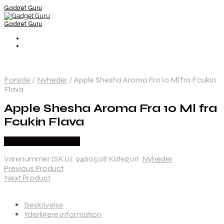
Gadget Guru
Gadget Guru
Forside
/
Nyheder
/
Apple Shesha Aroma Fra 10 Ml fra Fcukin
Flava
Apple Shesha Aroma Fra 10 Ml fra
Fcukin Flava
Købes hos Dingadget
Varenummer (SKU):
9460508
Kategori:
Nyheder
Previous Product
Next Product
Beskrivelse
Yderligere information